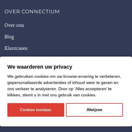
OVER CONNECTIUM
Over ons
Blog
Klantcases
Inloggen
We waarderen uw privacy
We gebruiken cookies om uw browse-ervaring te verbeteren,
Privacy verklaring
Responsible Disclosure
gepersonaliseerde advertenties of inhoud weer te geven en
ons verkeer te analyseren. Door op ‘Alles accepteren’ te
Algemene Voorwaarden
Sitemap
klikken, stemt u in met ons gebruik van cookies.
®
©
2026
Connectium. Alle rechten voorbehouden.
Website door Gijs
Cookies toestaan
Afwijzen